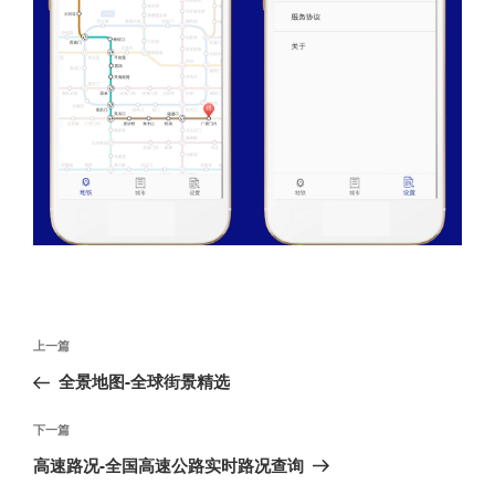
文
上
上一篇
章
一
全景地图-全球街景精选
导
篇
航
文
下
下一篇
章
一
高速路况-全国高速公路实时路况查询
篇